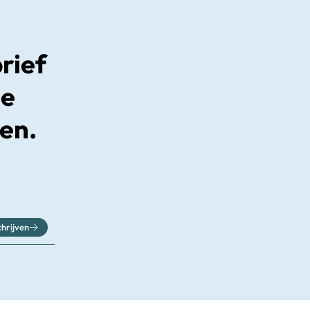
brief
le
en.
chrijven