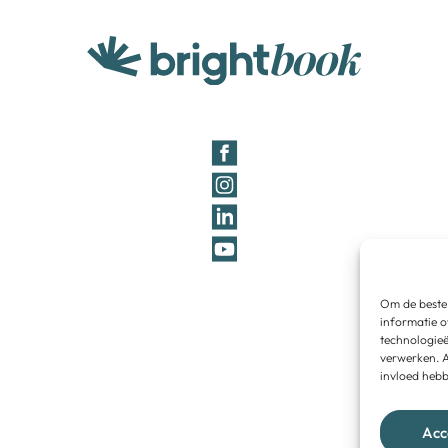
Om de beste 
informatie o
technologieë
verwerken. A
invloed hebb
Acc