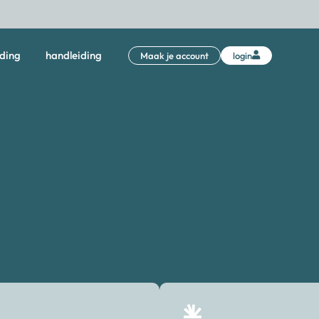
iding
handleiding
Maak je account
login