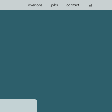
over ons
jobs
contact
nl
fr
en