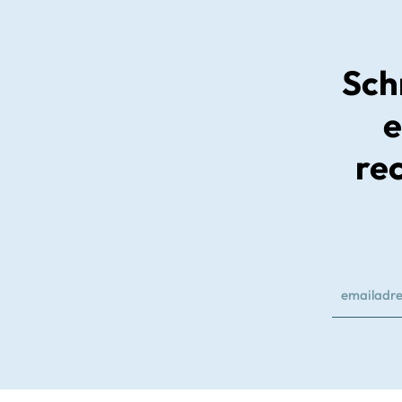
Schr
e
re