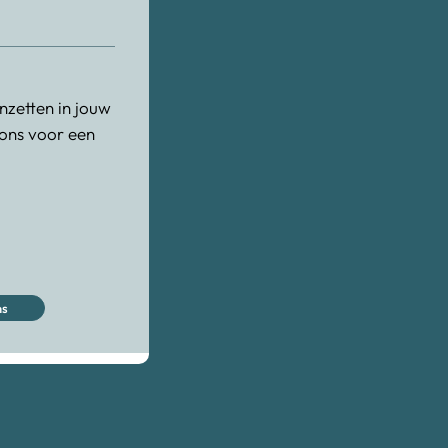
nzetten in jouw
ons voor een
ns