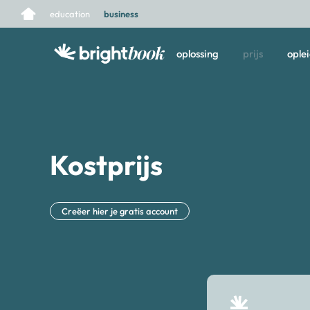
education
business
oplossing
prijs
ople
Kostprijs
Creëer hier je gratis account