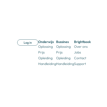
Onderwijs
Bussines
Brightbook
Log in
Oplossing
Oplossing
Over ons
Prijs
Prijs
Jobs
Opleiding
Opleiding
Contact
Handleiding
Handleiding
Support