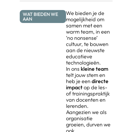
We bieden je de
WAT BIEDEN WE
AAN​
mogelijkheid om
samen met een
warm team, in een
‘no nonsense’
cultuur, te bouwen
aan de nieuwste
educatieve
technologieën.
In ons
kleine team
telt jouw stem en
heb je een
directe
impact
op de les-
of trainingspraktijk
van docenten en
lerenden.
Aangezien we als
organisatie
groeien, durven we
ook