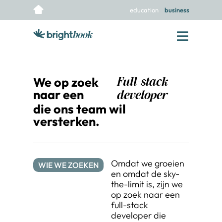
education
business
We op zoek
Full-stack
naar een
developer
die ons team wil
versterken.
Omdat we groeien
WIE WE ZOEKEN
en omdat de sky-
the-limit is, zijn we
op zoek naar een
full-stack
developer die