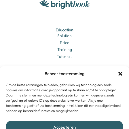
Education
Solution
Price
Training
Tutorials
Business
Beheer toestemming
Solution
Price
Login
Om de beste ervaringen te bieden, gebruiken wij technologieën zoals
cookies om informatie over je apparaat op te slaan en/of te raadplegen.
Training
Door in te stemmen met deze technologieën kunnen wij gegevens zoals
Tutorials
surfgedrag of unieke ID's op deze website verwerken. Als je geen
toestemming geeft of uw toestemming intrekt, kan dit een nadelige invloed
hebben op bepaalde functies en mogelijkheden.
Brightbook
About us
Vacancies
Accepteren