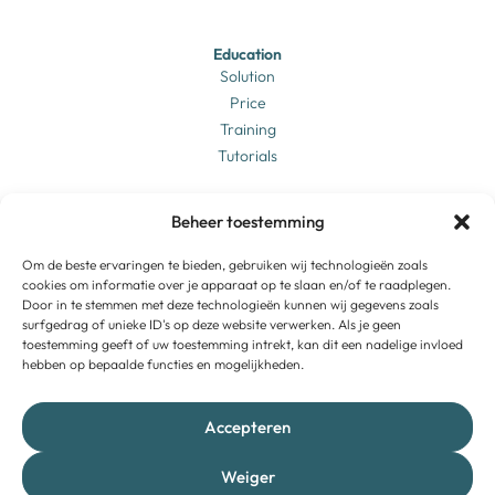
Education
Solution
Price
Training
Tutorials
Business
Beheer toestemming
Solution
Price
Login
Om de beste ervaringen te bieden, gebruiken wij technologieën zoals
cookies om informatie over je apparaat op te slaan en/of te raadplegen.
Training
Door in te stemmen met deze technologieën kunnen wij gegevens zoals
Tutorials
surfgedrag of unieke ID's op deze website verwerken. Als je geen
toestemming geeft of uw toestemming intrekt, kan dit een nadelige invloed
hebben op bepaalde functies en mogelijkheden.
Brightbook
About us
Vacancies
Accepteren
Contact
Support
Weiger